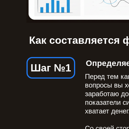
Как составляется
Определяе
Шаг №1
Перед тем ка
вопросы вы х
заработаю до
показатели с
хватает денег
Со своей сто