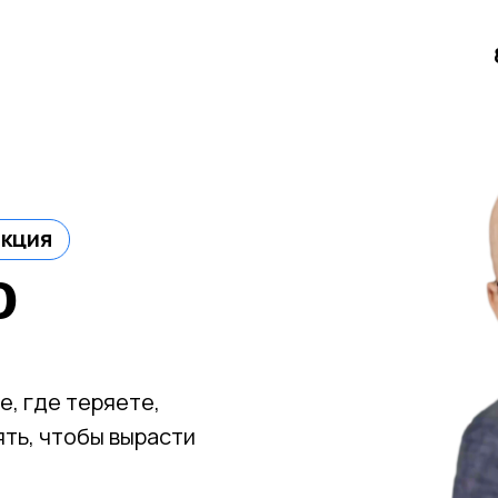
акция
ю
е, где теряете,
ять, чтобы вырасти