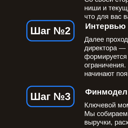
ниши и текущ
что для вас 
Интервью 
Шаг №2
Далее проход
директора — 
формируется 
ограничения.
начинают поя
Финмодель
Шаг №3
Ключевой мом
Мы собираем 
выручки, рас