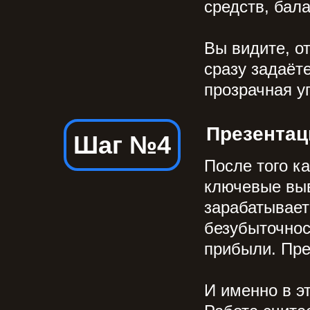
средств, бала
Вы видите, о
сразу задаёте
прозрачная у
Презентац
Шаг №4
После того к
ключевые выв
зарабатывает
безубыточнос
прибыли. Пре
И именно в э