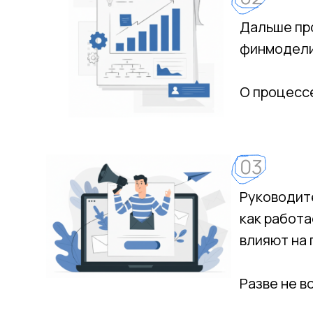
Дальше пр
финмодели
О процесс
03
Руководите
как работа
влияют на 
Разве не в