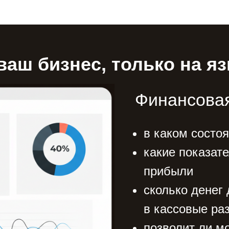
аш бизнес, только на я
Финансовая
в каком состо
какие показате
прибыли
сколько денег
в кассовые ра
позволит ли м