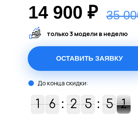
14 900 ₽
35 00
только 3 модели в неделю
ОСТАВИТЬ ЗАЯВКУ
До конца скидки:
1
6
2
5
6
5
0
1
1
6
:
2
6
5
:
5
0
0
0
1