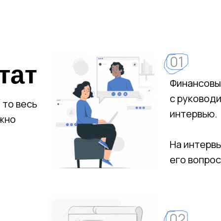
01
тат
Финансовы
с руководи
 то весь
интервью.
жно
На интерв
его вопро
02