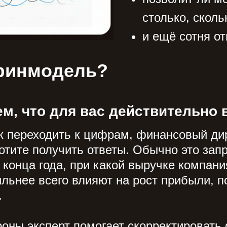
столько, сколь
и ещё сотня о
 финмодель?
м, что для вас действительно 
к переходить к цифрам, финансовый дир
отите получить ответы. Обычно это запр
 конца года, при какой выручке компани
ильнее всего влияют на рост прибыли, по
.
роны эксперт помогает скорректировать